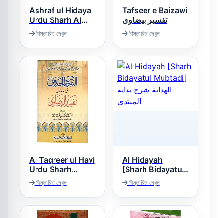
Ashraf ul Hidaya
Tafseer e Baizawi
Urdu Sharh Al
تفسیر بیضاوی
Hidaya Vol 3,4
বিস্তারিত দেখুন
বিস্তারিত দেখুন
اشرف الھدایۃ اردو
شرح ھدایۃ
Al Taqreer ul Havi
Al Hidayah
Urdu Sharh
[Sharh Bidayatul
Tafseer ul Baizavi
Mubtadi] الهداية
বিস্তারিত দেখুন
বিস্তারিত দেখুন
شرح بداية المبتدى
التقریر الحاوی