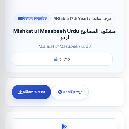
কিতাবের বিস্তারিত
Sabia (7th Year) / درجہ سابعہ
Mishkat ul Masabeeh Urdu مشکوۃ المصابیح
اردو
Mishkat ul Masabeeh Urdu
ID: 713
ডাউনলোড করুন
অনলাইন পড়ুন