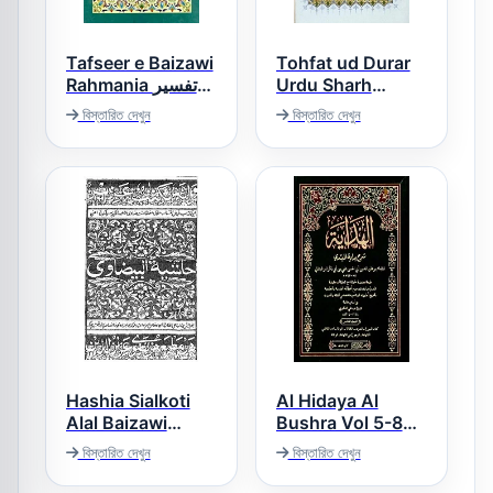
Tafseer e Baizawi
Tohfat ud Durar
Rahmania تفسیر
Urdu Sharh
بیضاوی
Nukhbat ul Fikar
বিস্তারিত দেখুন
বিস্তারিত দেখুন
تحفۃ الدرر اردو شرح
شرح نخبۃ الفکر
Hashia Sialkoti
Al Hidaya Al
Alal Baizawi
Bushra Vol 5-8
الھدایۃ البشری
حاشیہ سیالکوٹی
বিস্তারিত দেখুন
বিস্তারিত দেখুন
عربی