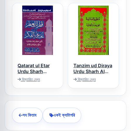
Qatarat ul Etar
Tanzim ud Diraya
Urdu Sharh
Urdu Sharh Al
Nukhbat ul Fikar
Hidaya Vol 3,4
বিস্তারিত দেখুন
বিস্তারিত দেখুন
تنظیم الدرایہ لحل
قطرات العطر اردو
عویضات الھدایہ
شرح شرح نخبۃ
الفکر
সব কিতাব
একই ক্যাটাগরি