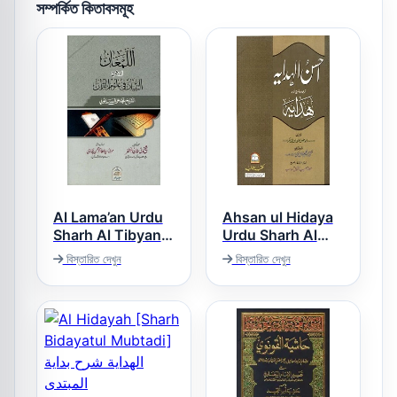
সম্পর্কিত কিতাবসমূহ
Al Lama’an Urdu
Ahsan ul Hidaya
Sharh Al Tibyan
Urdu Sharh Al
اللمعان اردو شرح
Hidaya Vol 3,4
বিস্তারিত দেখুন
বিস্তারিত দেখুন
احسن الھدایۃ اردو
التبیان فی علوم
شرح ھدایۃ
القرآن