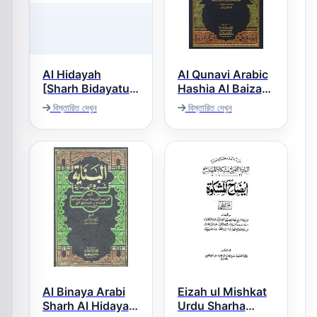
Al Hidayah
Al Qunavi Arabic
[Sharh Bidayatul
Hashia Al Baizawi
حاشية القونوی عربی
Mubtadi] الهداية
বিস্তারিত দেখুন
বিস্তারিত দেখুন
حاشیہ تفسیر
شرح بداية المبتدى
البیضاوی
Al Binaya Arabi
Eizah ul Mishkat
Sharh Al Hidaya
Urdu Sharha