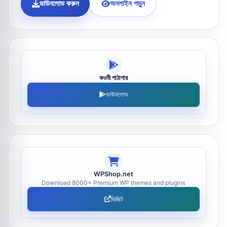
ডাউনলোড করুন
অনলাইন পড়ুন
কওমী পাঠাগার
ডাউনলোড
WPShop.net
Download 8000+ Premium WP themes and plugins
ভিজিট