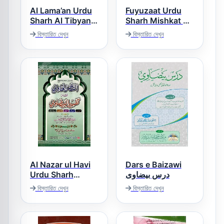
Al Lama’an Urdu
Fuyuzaat Urdu
Sharh Al Tibyan
Sharh Mishkat ul
Masabih فیوضات
اللمعان اردو شرح
বিস্তারিত দেখুন
বিস্তারিত দেখুন
اردو شرح مشکوۃ
التبیان فی علوم
المصابیح
القرآن
Al Nazar ul Havi
Dars e Baizawi
Urdu Sharh
درس بیضاوی
Tafseer ul Baizavi
বিস্তারিত দেখুন
বিস্তারিত দেখুন
النظر الحاوی