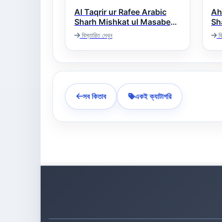
Al Taqrir ur Rafee Arabic
Ah
Sharh Mishkat ul Masabeeh
Sh
ایۃ
التقریر الرفیع عربی شرح
বিস্তারিত দেখুন
বি
مشکوۃ المصابیح
সব কিতাব
একই ক্যাটাগরি