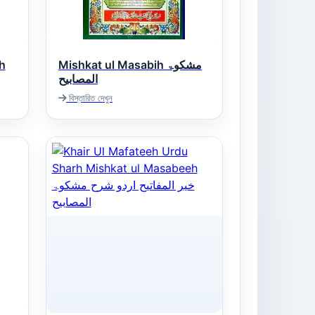
h
Mishkat ul Masabih مشکوۃ
المصابیح
الع
বিস্তারিত দেখুন