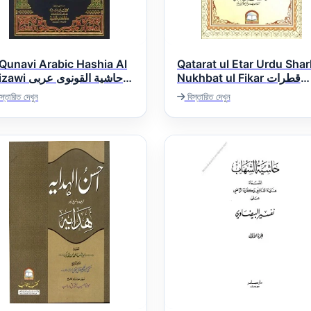
 Qunavi Arabic Hashia Al
Qatarat ul Etar Urdu Shar
Nukhbat ul Fikar قطرات
حاشية القونوی عرب
طر اردو شرح شرح نخبۃ الفکر
حاشیہ تفسیر البیضا
স্তারিত দেখুন
বিস্তারিত দেখুন