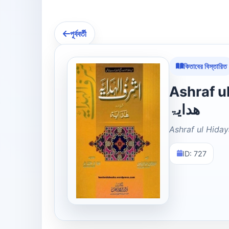
পূর্ববর্তী
কিতাবের বিস্তারিত
Ashraf ul Hi
ھدایۃ
Ashraf ul Hida
ID: 727