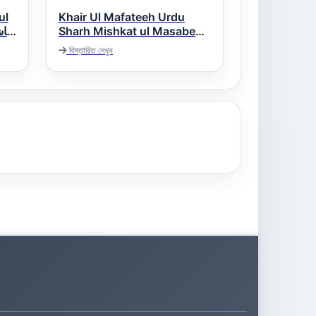
ul
Khair Ul Mafateeh Urdu
Sharh Mishkat ul Masabeeh
خیر المفاتیح اردو شرح مشکوۃ
বিস্তারিত দেখুন
المصابیح