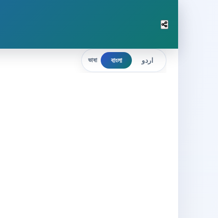
বাংলা
اردو
ভাষা