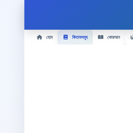
হোম
কিতাবসমূহ
কোরআন