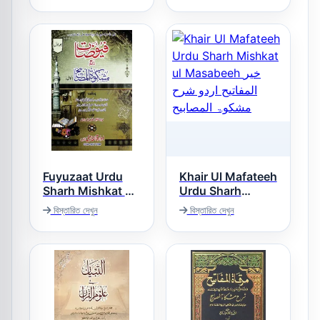
Fuyuzaat Urdu
Khair Ul Mafateeh
Sharh Mishkat ul
Urdu Sharh
Masabih فیوضات
Mishkat ul
বিস্তারিত দেখুন
বিস্তারিত দেখুন
Masabeeh خیر
اردو شرح مشکوۃ
المفاتیح اردو شرح
المصابیح
مشکوۃ المصابیح