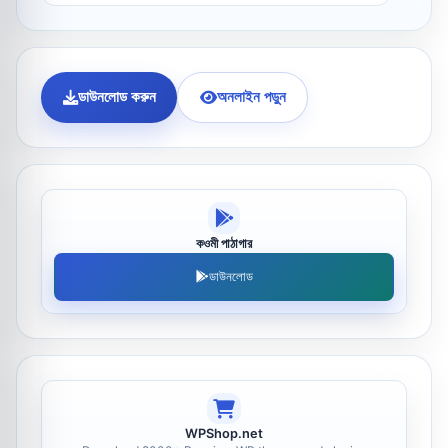
ডাউনলোড করুন
অনলাইন পড়ুন
কওমী পাঠাগার
ডাউনলোড
WPShop.net