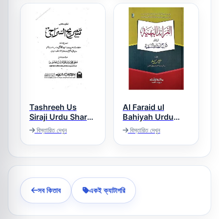
Tashreeh Us
Al Faraid ul
Siraji Urdu Sharh
Bahiyah Urdu
Al Siraji تشریح
Sharh Sharh ul
বিস্তারিত দেখুন
বিস্তারিত দেখুন
Aqaid الفرائد البھیۃ
السراجی اردو شرح
اردو شرح شرح
السراجی
العقائد
সব কিতাব
একই ক্যাটাগরি