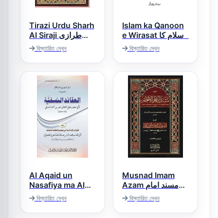
Tirazi Urdu Sharh
Islam ka Qanoon
e Wirasat اسلام کا
Al Siraji طرازی
قانون وراثت
اردو شرح السراجی
বিস্তারিত দেখুন
বিস্তারিত দেখুন
Al Aqaid un
Musnad Imam
Nasafiya ma Al
Azam مسند امام
Fawaid ul Imdadia
اعظم
বিস্তারিত দেখুন
বিস্তারিত দেখুন
العقائد النسفیۃ مع
الفوائد الامدادیۃ