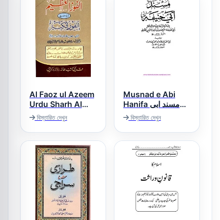
Al Faoz ul Azeem
Musnad e Abi
Urdu Sharh Al
Hanifa مسند ابى
حنيفة
Faoz ul Kabir الفوز
বিস্তারিত দেখুন
বিস্তারিত দেখুন
العظیم اردو شرح
الفوز الکبیر