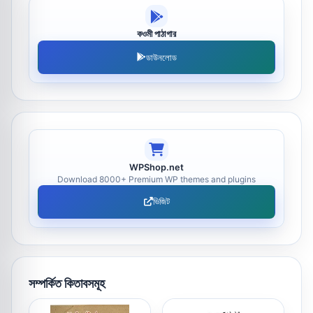
কওমী পাঠাগার
ডাউনলোড
WPShop.net
Download 8000+ Premium WP themes and plugins
ভিজিট
সম্পর্কিত কিতাবসমূহ