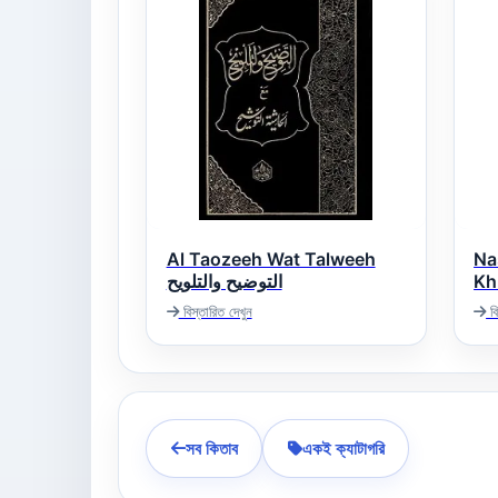
Al Taozeeh Wat Talweeh
Na
Khu
التوضیح والتلویح
ائد
বিস্তারিত দেখুন
বি
সব কিতাব
একই ক্যাটাগরি