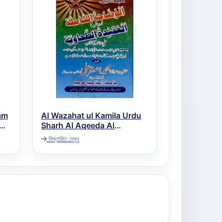
am
Al Wazahat ul Kamila Urdu
Sharh Al Aqeeda Al
Tahawiah الوضاحت الکاملۃ
বিস্তারিত দেখুন
اردو شرح العقیدۃ الطحاویۃ