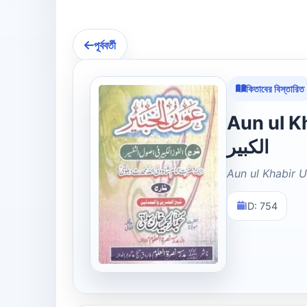
পূর্ববর্তী
কিতাবের বিস্তারিত
Aun ul Khabir 
الکبیر
Aun ul Khabir U
ID: 754