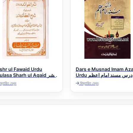
shr ul Fawaid Urdu
Dars e Musnad Imam Az
Urdu درس مسند امام اعظم
lasa Sharh ul Aqaid نشر
اردو
الفوائد اردو خلاصہ شرح العق
স্তারিত দেখুন
বিস্তারিত দেখুন