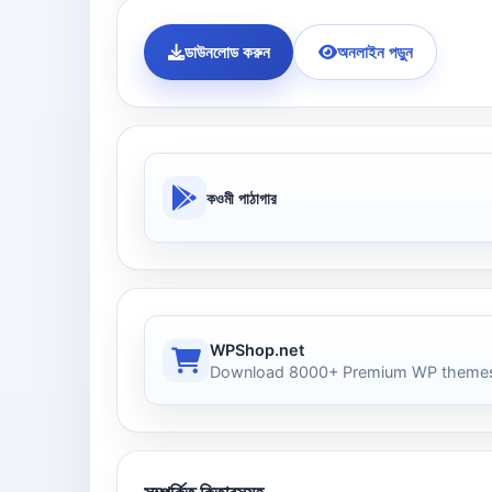
ডাউনলোড করুন
অনলাইন পড়ুন
কওমী পাঠাগার
WPShop.net
Download 8000+ Premium WP themes