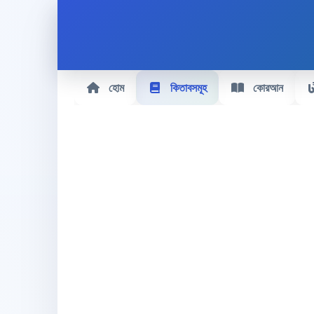
হোম
কিতাবসমূহ
কোরআন