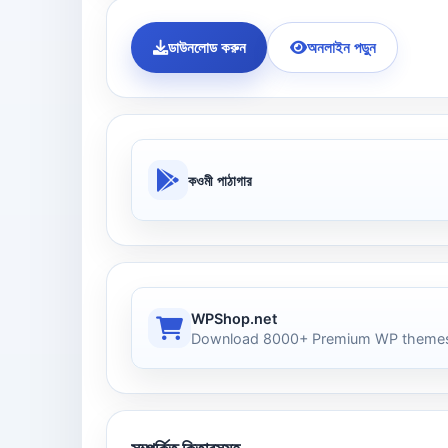
ডাউনলোড করুন
অনলাইন পড়ুন
কওমী পাঠাগার
WPShop.net
Download 8000+ Premium WP themes