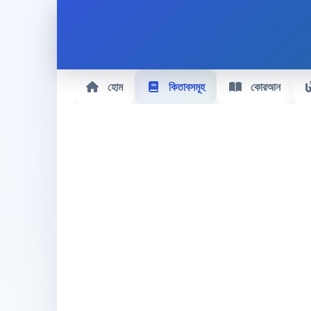
হোম
কিতাবসমূহ
কোরআন