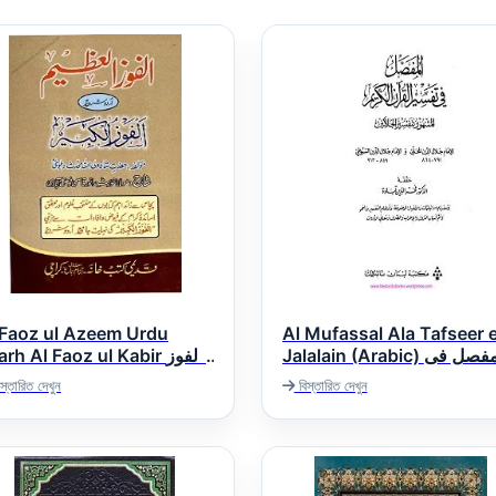
 Faoz ul Azeem Urdu
Al Mufassal Ala Tafseer 
Jalalain (Arabic) المفصل فى
rh Al Faoz ul Kabir الفوز
التفسير
العظیم اردو شرح الفوز الک
স্তারিত দেখুন
বিস্তারিত দেখুন