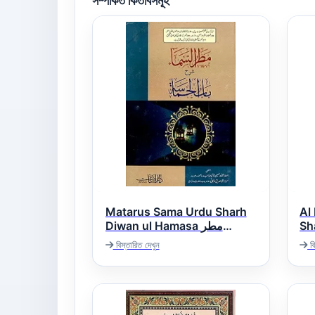
সম্পর্কিত কিতাবসমূহ
Matarus Sama Urdu Sharh
Al
Sha
Diwan ul Hamasa مطر
بیر
السماء اردو شرح دیوان الحماسہ
বিস্তারিত দেখুন
বি