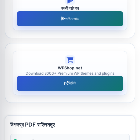
কওমী পাঠাগার
ডাউনলোড
WPShop.net
Download 8000+ Premium WP themes and plugins
ভিজিট
উপলব্ধ PDF ফাইলসমূহ