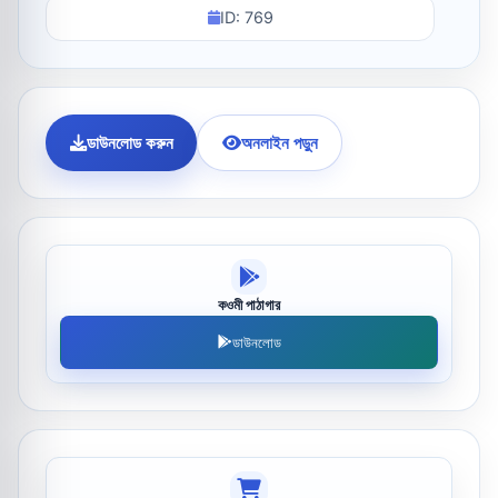
ID: 769
ডাউনলোড করুন
অনলাইন পড়ুন
কওমী পাঠাগার
ডাউনলোড