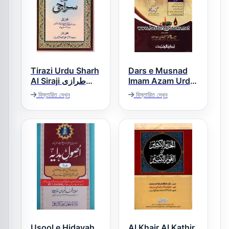
Tirazi Urdu Sharh
Dars e Musnad
Al Siraji طرازی
Imam Azam Urdu
درس مسند امام
اردو شرح السراجی
বিস্তারিত দেখুন
বিস্তারিত দেখুন
اعظم اردو
Usool e Hidayah
Al Khair Al Kathir