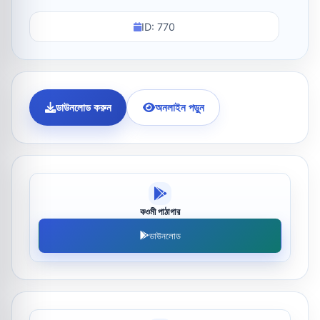
ID: 770
ডাউনলোড করুন
অনলাইন পড়ুন
কওমী পাঠাগার
ডাউনলোড