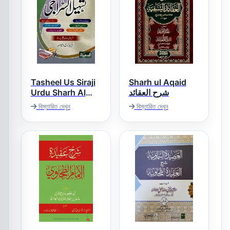
Tasheel Us Siraji
Sharh ul Aqaid
Urdu Sharh Al
شرح العقائد
Siraji تسھیل
বিস্তারিত দেখুন
বিস্তারিত দেখুন
السراجی اردو شرح
السراجی