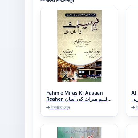
সম্পর্কিত কিতাবসমূহ
Fahm e Miras Ki Aasaan
Al
ربى
Reahen فہم میراث کی آسان
راہیں
বিস্তারিত দেখুন
বি