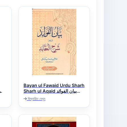
Bayan ul Fawaid Urdu Sharh
Sharh ul Aqaid بیان الفوائد
اردو شرح شرح العقائد
বিস্তারিত দেখুন