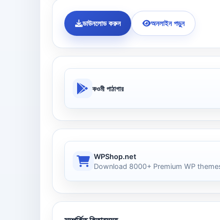
ডাউনলোড করুন
অনলাইন পড়ুন
কওমী পাঠাগার
WPShop.net
Download 8000+ Premium WP themes