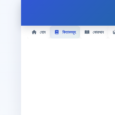
হোম
কিতাবসমূহ
কোরআন