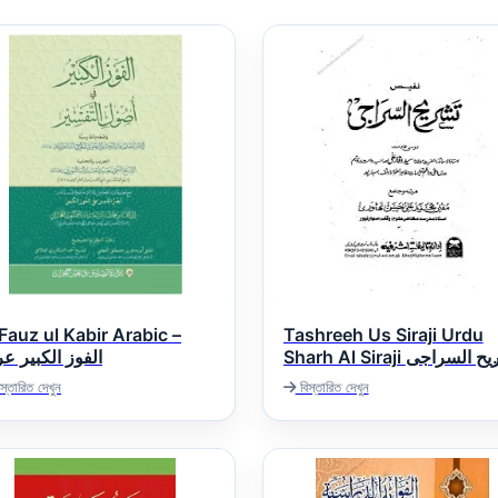
 Fauz ul Kabir Arabic –
Tashreeh Us Siraji Urdu
Sharh Al Siraji تشریح السراجی
الفوز الكبير ع
اردو شرح السراجی
স্তারিত দেখুন
বিস্তারিত দেখুন