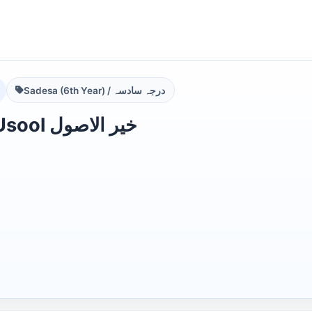
Sadesa (6th Year) / درجہ سادسہ
Khair ul Usool خیر الاصول