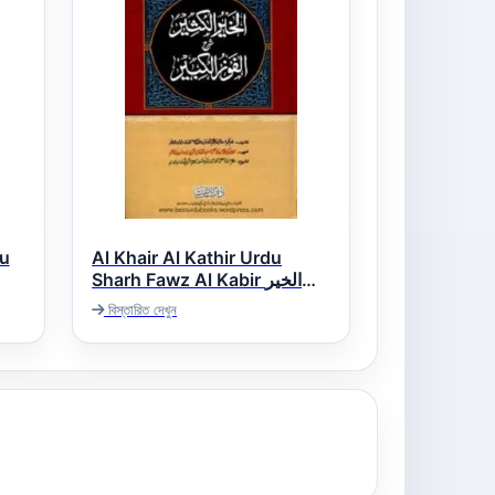
du
Al Khair Al Kathir Urdu
Sharh Fawz Al Kabir الخیر
الکثیر اردو شرح الفوز الکبیر
বিস্তারিত দেখুন