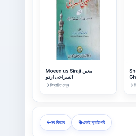
Moeen us Siraji معین
Sh
Ghaz
السراجی اردو
نوی
বিস্তারিত দেখুন
বি
সব কিতাব
একই ক্যাটাগরি