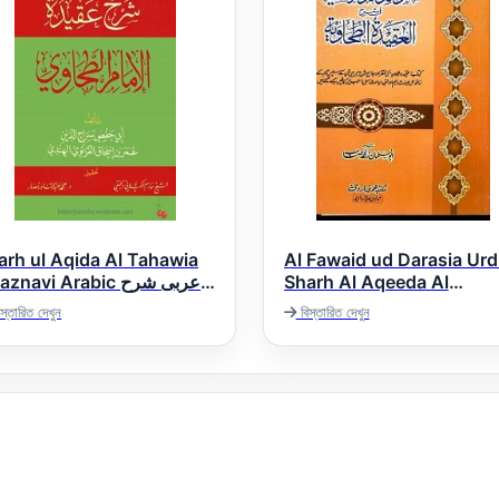
arh ul Aqida Al Tahawia
Al Fawaid ud Darasia Ur
navi Arabic عربی شرح
Sharh Al Aqeeda Al
Tahawiah الفوائد الدراسیہ اردو
العقيدة الطحاوية للغز
স্তারিত দেখুন
বিস্তারিত দেখুন
شرح العقیدۃ الطحاویۃ