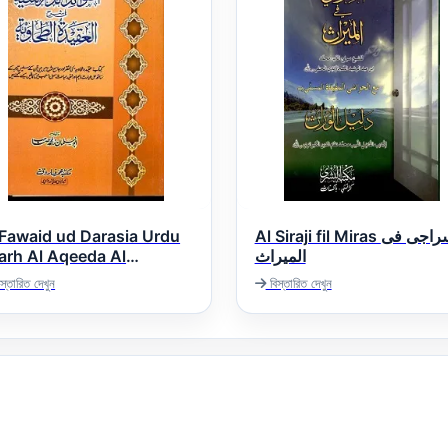
 Fawaid ud Darasia Urdu
Al Siraji fil Miras السراجی فی
arh Al Aqeeda Al
المیراث
 الفوائد الدراسیہ اردو
স্তারিত দেখুন
বিস্তারিত দেখুন
شرح العقیدۃ الطحاو