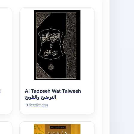
i
Al Taozeeh Wat Talweeh
التوضیح والتلویح
বিস্তারিত দেখুন