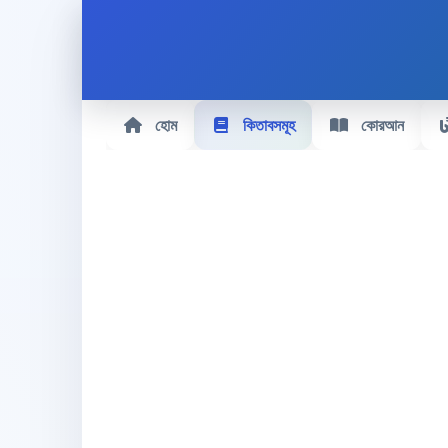
হোম
কিতাবসমূহ
কোরআন