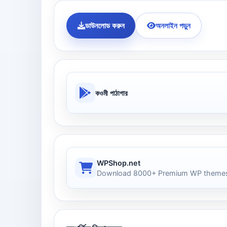
ডাউনলোড করুন
অনলাইন পড়ুন
কওমী পাঠাগার
WPShop.net
Download 8000+ Premium WP themes