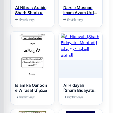
Al Nibras Arabic
Dars e Musnad
Sharh Sharh ul
Imam Azam Urdu
Aqaid النبراس
درس مسند امام
বিস্তারিত দেখুন
বিস্তারিত দেখুন
عربی شرح شرح
اعظم اردو
العقائد
Islam ka Qanoon
Al Hidayah
e Wirasat اسلام کا
[Sharh Bidayatul
قانون وراثت
Mubtadi] الهداية
বিস্তারিত দেখুন
বিস্তারিত দেখুন
شرح بداية المبتدى