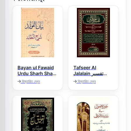
Bayan ul Fawaid
Tafseer Al
Urdu Sharh Sharh
Jalalain تفسیر
الجلالین
ul Aqaid بیان
বিস্তারিত দেখুন
বিস্তারিত দেখুন
الفوائد اردو شرح
شرح العقائد