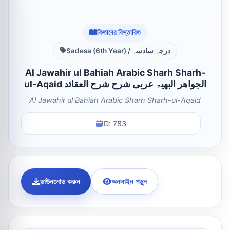
কিতাবের বিস্তারিত
Sadesa (6th Year) / درجہ سادسہ
Al Jawahir ul Bahiah Arabic Sharh Sharh-
ul-Aqaid الجواھر البھیۃ عربی شرح شرح العقائد
Al Jawahir ul Bahiah Arabic Sharh Sharh-ul-Aqaid
ID: 783
ডাউনলোড করুন
অনলাইন পড়ুন