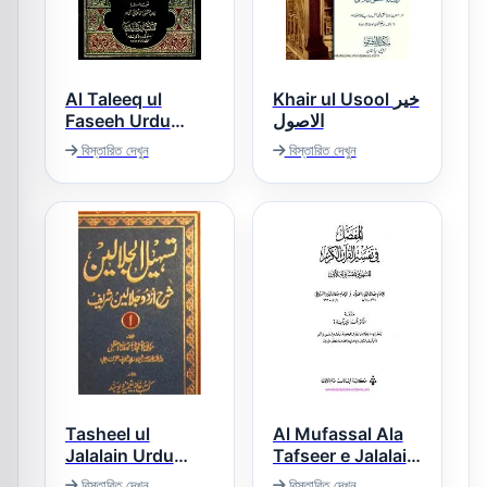
Al Taleeq ul
Khair ul Usool خیر
Faseeh Urdu
الاصول
Sharh Al Taozeeh
বিস্তারিত দেখুন
বিস্তারিত দেখুন
Wat Talweeh
التعلیق الفسیح اردو
شرح التوضیح و
التلویح
Tasheel ul
Al Mufassal Ala
Jalalain Urdu
Tafseer e Jalalain
Sharh Jalalain
(Arabic) المفصل
বিস্তারিত দেখুন
বিস্তারিত দেখুন