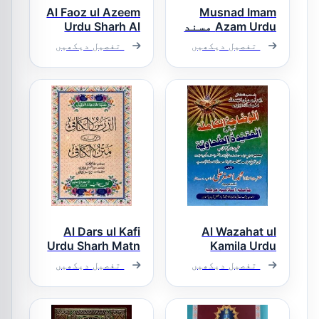
Al Faoz ul Azeem
Musnad Imam
Azam Urdu مسند
Urdu Sharh Al
امام اعظم اردو
Faoz ul Kabir
تفصیل دیکھیں
تفصیل دیکھیں
الفوز العظیم
اردو شرح الفوز
الکبیر
Al Dars ul Kafi
Al Wazahat ul
Urdu Sharh Matn
Kamila Urdu
Sharh Al Aqeeda
ul Kafi الدرس
تفصیل دیکھیں
تفصیل دیکھیں
Al Tahawiah
الکافی اردو
الوضاحت
شرح متن الکافی
الکاملۃ اردو
شرح العقیدۃ