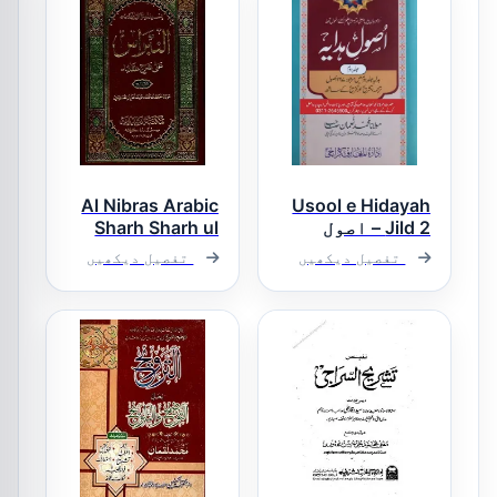
الطحاویۃ
Al Nibras Arabic
Usool e Hidayah
Jild 2 – اصول
Sharh Sharh ul
ہدایہ جلد ۲
Aqaid النبراس
تفصیل دیکھیں
تفصیل دیکھیں
عربی شرح شرح
العقائد