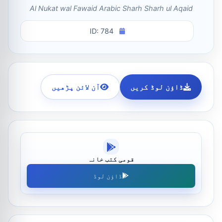
Al Nukat wal Fawaid Arabic Sharh Sharh ul Aqaid
ID: 784
ڈاؤن لوڈ کریں
آن لائن پڑھیں
قومی کتب خانہ
ڈاؤن لوڈ