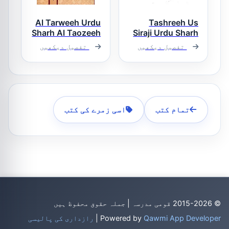
Al Tarweeh Urdu
Tashreeh Us
Sharh Al Taozeeh
Siraji Urdu Sharh
Al Siraji تشریح
Wat Talweeh
تفصیل دیکھیں
تفصیل دیکھیں
السراجی اردو
الترویح اردو
شرح السراجی
شرح التوضیح و
التلویح
تمام کتب
اسی زمرے کی کتب
© 2015-2026 قومی مدرسہ | جملہ حقوق محفوظ ہیں
Qawmi App Developer
Powered by
|
رازداری کی پالیسی