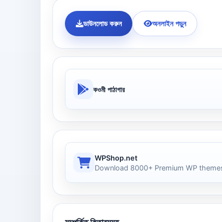
ডাউনলোড করুন
অনলাইন পড়ুন
কওমী পাঠাগার
WPShop.net
Download 8000+ Premium WP themes