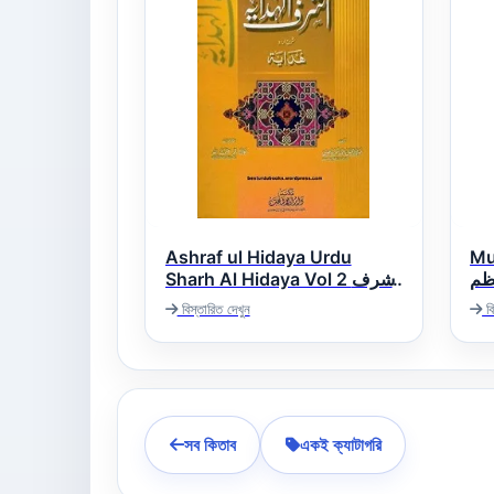
Ashraf ul Hidaya Urdu
Mu
ظم
Sharh Al Hidaya Vol 2 اشرف
الھدایہ اردو شرح ھدایہ
বিস্তারিত দেখুন
বি
সব কিতাব
একই ক্যাটাগরি