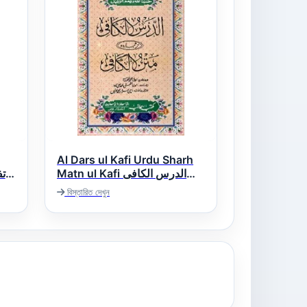
Al Dars ul Kafi Urdu Sharh
Matn ul Kafi الدرس الکافی
اردو شرح متن الکافی
বিস্তারিত দেখুন