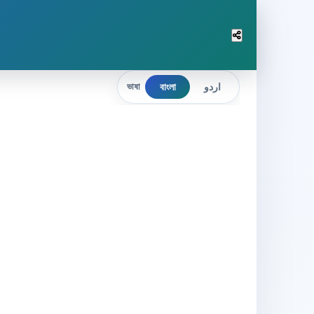
বাংলা
اردو
ভাষা