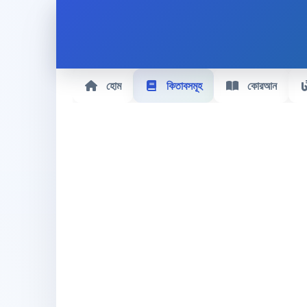
হোম
কিতাবসমূহ
কোরআন