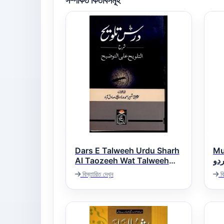
সম্পর্কিত কিতাবসমূহ
Dars E Talweeh Urdu Sharh
Mu
Al Taozeeh Wat Talweeh
دو
درس تلویح اردو شرح التوضیح و
বিস্তারিত দেখুন
বি
التلویح