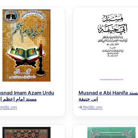
snad Imam Azam Urdu
Musnad e Abi Hanifa مسند
ابى حنيفة
مسند امام اعظم ار
স্তারিত দেখুন
বিস্তারিত দেখুন