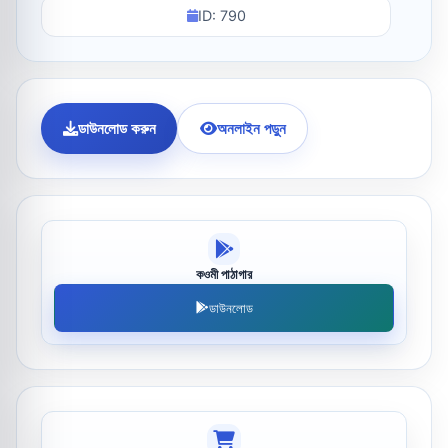
ID: 790
ডাউনলোড করুন
অনলাইন পড়ুন
কওমী পাঠাগার
ডাউনলোড