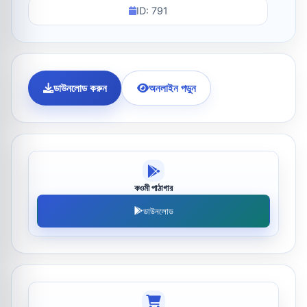
ID: 791
ডাউনলোড করুন
অনলাইন পড়ুন
কওমী পাঠাগার
ডাউনলোড