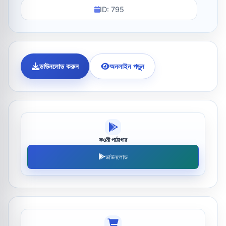
ID: 795
ডাউনলোড করুন
অনলাইন পড়ুন
কওমী পাঠাগার
ডাউনলোড