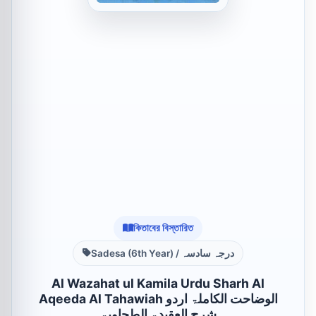
কিতাবের বিস্তারিত
Sadesa (6th Year) / درجہ سادسہ
Al Wazahat ul Kamila Urdu Sharh Al
Aqeeda Al Tahawiah الوضاحت الکاملۃ اردو
شرح العقیدۃ الطحاویۃ