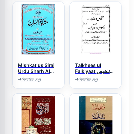
Mishkat us Siraj
Talkhees ul
Urdu Sharh Al
Falkiyaat تلخیص
الفلکیات
Siraji مشکوۃ
বিস্তারিত দেখুন
বিস্তারিত দেখুন
السراج اردو شرح
السراجی