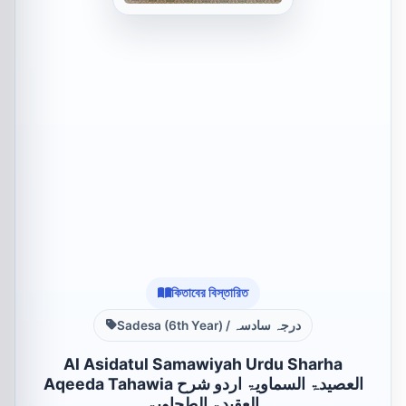
কিতাবের বিস্তারিত
Sadesa (6th Year) / درجہ سادسہ
Al Asidatul Samawiyah Urdu Sharha
Aqeeda Tahawia العصیدۃ السماویۃ اردو شرح
العقیدۃ الطحاویۃ