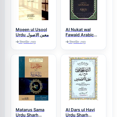
Moeen ul Usool
Al Nukat wal
Urdu معین الاصول
Fawaid Arabic
Sharh Sharh ul
বিস্তারিত দেখুন
বিস্তারিত দেখুন
Aqaid النکت و
الفوائد عربی شرح
شرح العقائد
Matarus Sama
Al Dars ul Havi
Urdu Sharh
Urdu Sharh