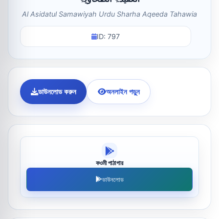
Al Asidatul Samawiyah Urdu Sharha Aqeeda Tahawia
ID: 797
ডাউনলোড করুন
অনলাইন পড়ুন
কওমী পাঠাগার
ডাউনলোড