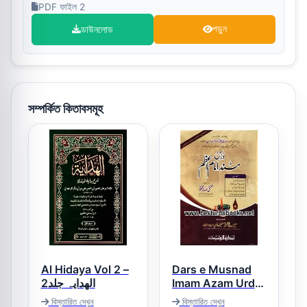
PDF ফাইল 2
ডাউনলোড
পড়ুন
সম্পর্কিত কিতাবসমূহ
Al Hidaya Vol 2 –
Dars e Musnad
الھدایہ جلد2
Imam Azam Urdu
درس مسند امام
বিস্তারিত দেখুন
বিস্তারিত দেখুন