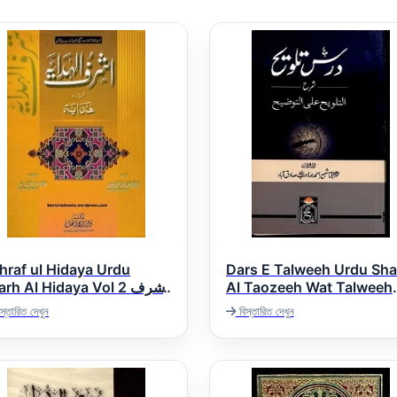
hraf ul Hidaya Urdu
Dars E Talweeh Urdu Sha
rh Al Hidaya Vol 2 اشرف
Al Taozeeh Wat Talweeh
س تلویح اردو شرح التوضیح و
الھدایہ اردو شرح ھد
স্তারিত দেখুন
বিস্তারিত দেখুন
التلویح