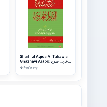
Sharh ul Aqida Al Tahawia
Ghaznavi Arabic عربی شرح
العقيدة الطحاوية للغزنوی
বিস্তারিত দেখুন