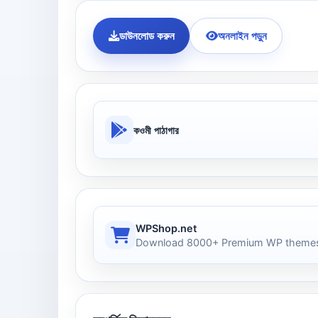
ডাউনলোড করুন
অনলাইন পড়ুন
কওমী পাঠাগার
WPShop.net
Download 8000+ Premium WP themes