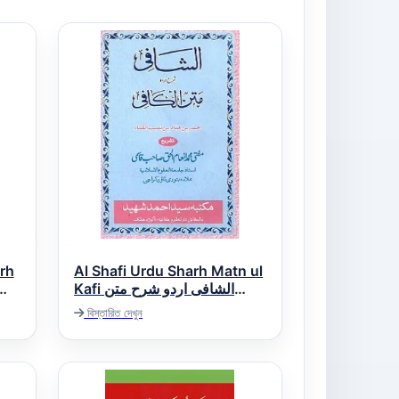
rh
Al Shafi Urdu Sharh Matn ul
Kafi الشافی اردو شرح متن
الکافی
در
বিস্তারিত দেখুন