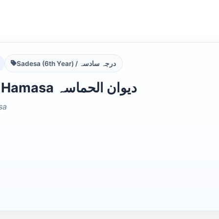
Sadesa (6th Year) / درجہ سادسہ
Diwan ul Hamasa دیوان الحماسہ
sa