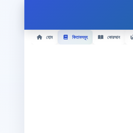
হোম
কিতাবসমূহ
কোরআন