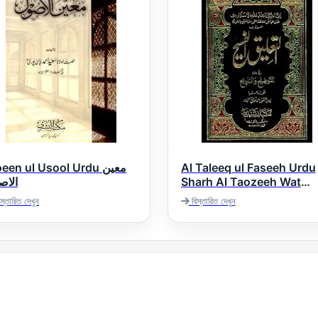
en ul Usool Urdu معین
Al Taleeq ul Faseeh Urdu
الاص
Sharh Al Taozeeh Wat
Talweeh التعلیق الفسیح اردو
স্তারিত দেখুন
বিস্তারিত দেখুন
شرح التوضیح و التلویح