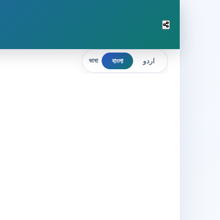
বাংলা
اردو
ভাষা