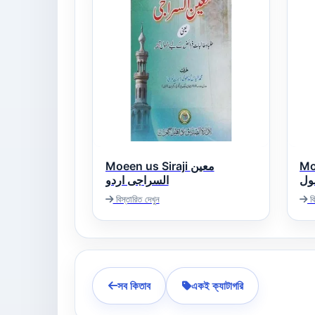
Moe
Moeen us Siraji معین
ول
السراجی اردو
বিস্তারিত দেখুন
বি
সব কিতাব
একই ক্যাটাগরি