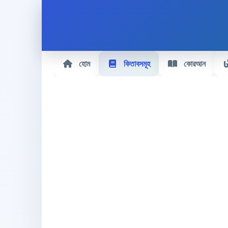
হোম
কিতাবসমূহ
কোরআন