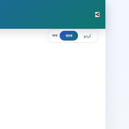
বাংলা
اردو
ভাষা