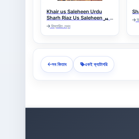
Khair us Saleheen Urdu
Sharh Riaz Us Saleheen خیر
বি
الصالحین اردو شرح ریاض
বিস্তারিত দেখুন
الصالحین
সব কিতাব
একই ক্যাটাগরি