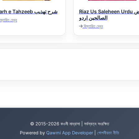
Riaz Us Saleheen Urdu ریاض
Sharh e Tahzeeb شرح تھذیب
الصالحین اردو
স্তারিত দেখুন
বিস্তারিত দেখুন
© 2015-2026 কওমী মাদ্রাসা | সর্বস্বত্ব সংরক্ষিত
Powered by
Qawmi App Developer
|
গোপনীয়তা নীতি