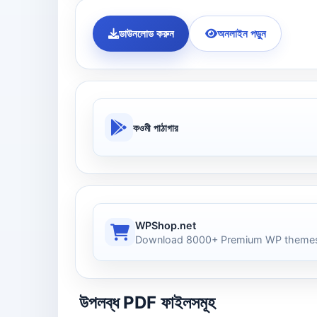
ডাউনলোড করুন
অনলাইন পড়ুন
কওমী পাঠাগার
WPShop.net
Download 8000+ Premium WP themes
উপলব্ধ PDF ফাইলসমূহ