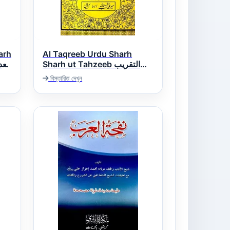
arh
Al Taqreeb Urdu Sharh
Sharh ut Tahzeeb التقریب
اردو شرح شرح تھذیب
বিস্তারিত দেখুন