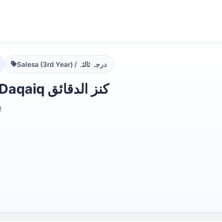
Salesa (3rd Year) / درجہ ثالثہ
Kanz ud Daqaiq کنز الدقائق
q