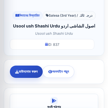
কিতাবের বিস্তারিত
Salesa (3rd Year) / درجہ ثالثہ
Usool ush Shashi Urdu اصول الشاشی اردو
Usool ush Shashi Urdu
ID: 837
ডাউনলোড করুন
অনলাইন পড়ুন
কওমী পাঠাগার