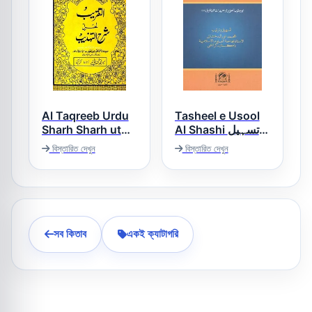
Al Taqreeb Urdu
Tasheel e Usool
Sharh Sharh ut
Al Shashi تسہیل
اصول الشاشی
Tahzeeb التقریب
বিস্তারিত দেখুন
বিস্তারিত দেখুন
اردو شرح شرح
تھذیب
সব কিতাব
একই ক্যাটাগরি