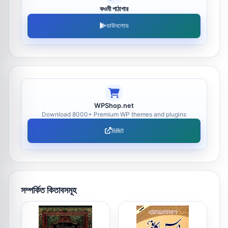
কওমী পাঠাগার
ডাউনলোড
WPShop.net
Download 8000+ Premium WP themes and plugins
ভিজিট
সম্পর্কিত কিতাবসমূহ