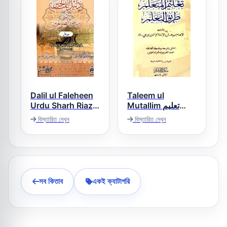
Dalil ul Faleheen
Taleem ul
Urdu Sharh Riaz
Mutallim تعلیم
المتعلم
Us Saleheen دلیل
বিস্তারিত দেখুন
বিস্তারিত দেখুন
الفالحین اردو شرح
ریاض الصالحین
সব কিতাব
একই ক্যাটাগরি