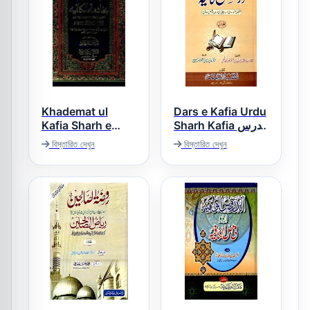
Khademat ul
Dars e Kafia Urdu
Kafia Sharh e
Sharh Kafia درس
کافیہ اردو شرح
Kafia خادمۃ الکافیہ
বিস্তারিত দেখুন
বিস্তারিত দেখুন
کافیہ