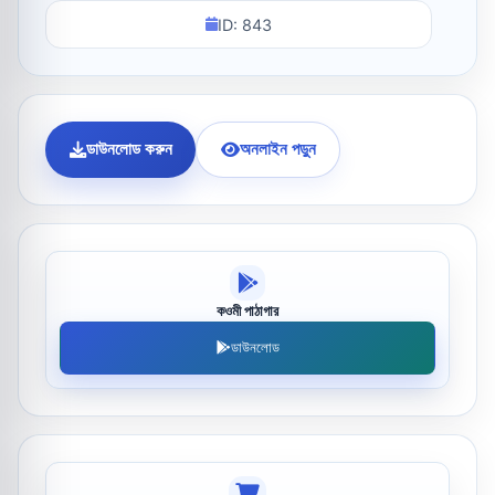
ID: 843
ডাউনলোড করুন
অনলাইন পড়ুন
কওমী পাঠাগার
ডাউনলোড