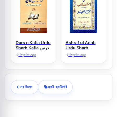
Dars e Kafia Urdu
Ashraf ul Adab
Sharh Kafia درس
Urdu Sharh
کافیہ اردو شرح
Nafhat ul Arab
বিস্তারিত দেখুন
বিস্তারিত দেখুন
اشرف الادب اردو
کافیہ
شرح نفحۃ العرب
সব কিতাব
একই ক্যাটাগরি