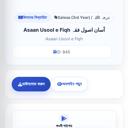
কিতাবের বিস্তারিত
Salesa (3rd Year) / درجہ ثالثہ
Asaan Usool e Fiqh آسان اصول فقہ
Asaan Usool e Fiqh
ID: 845
ডাউনলোড করুন
অনলাইন পড়ুন
কওমী পাঠাগার