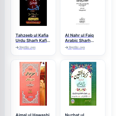
Tahzeeb ul Kafia
Al Nahr ul Faiq
Urdu Sharh Kafia
Arabic Sharh
تھذیب الکافیہ
Kanz ud Daqaiq
বিস্তারিত দেখুন
বিস্তারিত দেখুন
النهر الفائق عربی
شرح کنز الدقائق
Ajmal ul Hawashi
Nuzhat ul