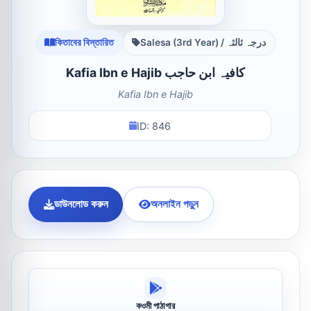
কিতাবের বিস্তারিত
Salesa (3rd Year) / درجہ ثالثہ
Kafia Ibn e Hajib کافیہ ابن حاجب
Kafia Ibn e Hajib
ID: 846
ডাউনলোড করুন
অনলাইন পড়ুন
কওমী পাঠাগার