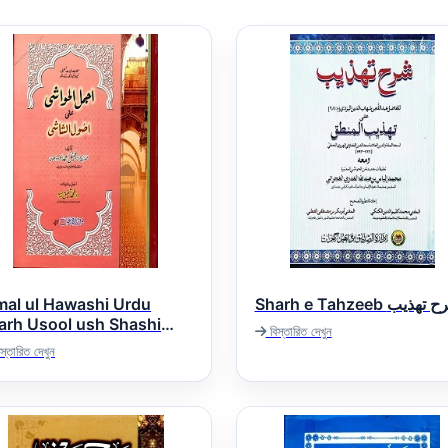
mal ul Hawashi Urdu
Sharh e Tahzeeb ھذیب
arh Usool ush Shashi
বিস্তারিত দেখুন
اجمل الحواشی اردو شرح اص
স্তারিত দেখুন
الشا