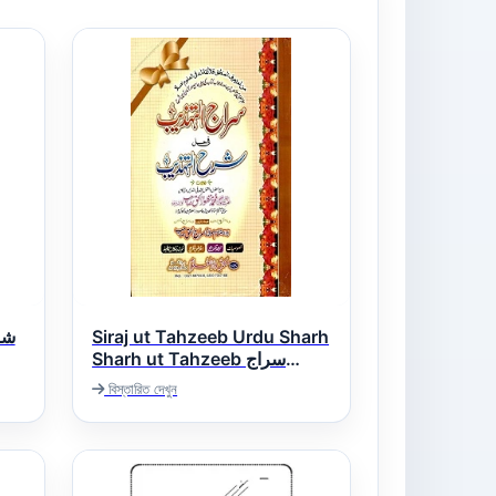
شرح ت
Siraj ut Tahzeeb Urdu Sharh
Sharh ut Tahzeeb سراج
التھذیب اردو شرح شرح تھذیب
বিস্তারিত দেখুন