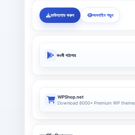
ডাউনলোড করুন
অনলাইন পড়ুন
কওমী পাঠাগার
WPShop.net
Download 8000+ Premium WP themes