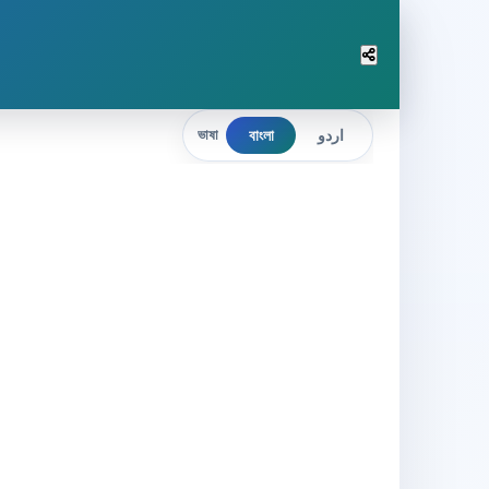
বাংলা
اردو
ভাষা