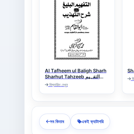
Al Tafheem ul Baligh Sharh
Sharhut Tahzeeb التفہیم
বি
البلیغ شرح اردو شرح التہذیب
বিস্তারিত দেখুন
সব কিতাব
একই ক্যাটাগরি