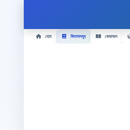
হোম
কিতাবসমূহ
কোরআন