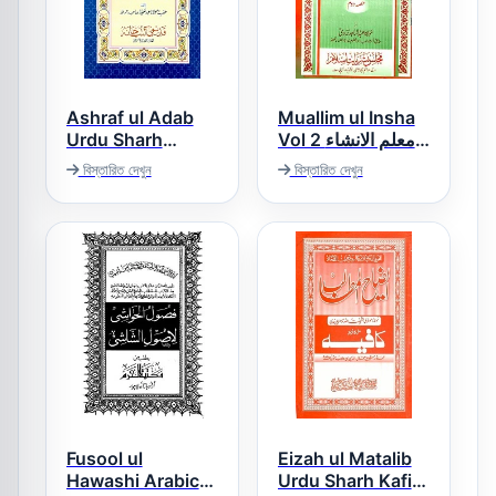
Ashraf ul Adab
Muallim ul Insha
Urdu Sharh
Vol 2 معلم الانشاء
Nafhat ul Arab
2
বিস্তারিত দেখুন
বিস্তারিত দেখুন
اشرف الادب اردو
شرح نفحۃ العرب
Fusool ul
Eizah ul Matalib
Hawashi Arabic
Urdu Sharh Kafia