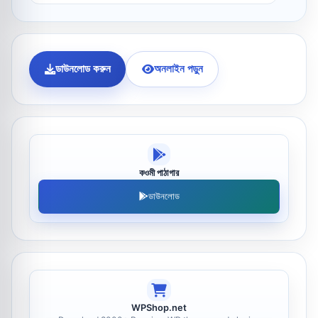
ডাউনলোড করুন
অনলাইন পড়ুন
কওমী পাঠাগার
ডাউনলোড
WPShop.net