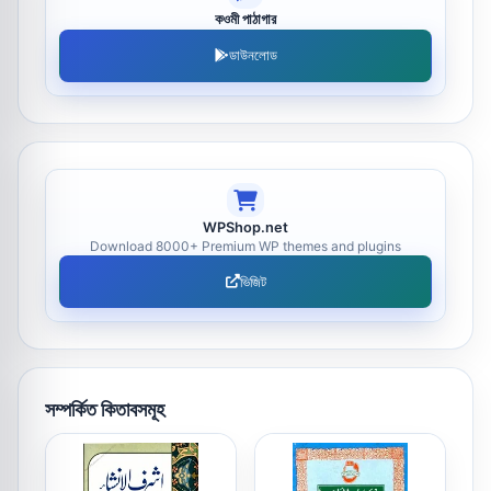
কওমী পাঠাগার
ডাউনলোড
WPShop.net
Download 8000+ Premium WP themes and plugins
ভিজিট
সম্পর্কিত কিতাবসমূহ