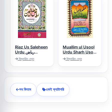
Riaz Us Saleheen
Muallim ul Usool
Urdu ریاض
Urdu Sharh Usool
ush Shashi معلم
الصالحین اردو
বিস্তারিত দেখুন
বিস্তারিত দেখুন
الاصول
সব কিতাব
একই ক্যাটাগরি