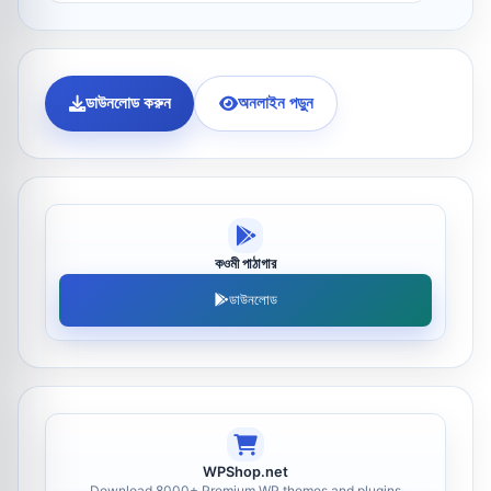
ডাউনলোড করুন
অনলাইন পড়ুন
কওমী পাঠাগার
ডাউনলোড
WPShop.net
Download 8000+ Premium WP themes and plugins