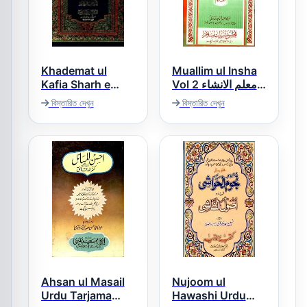
Khademat ul
Muallim ul Insha
Kafia Sharh e
Vol 2 معلم الانشاء
Kafia خادمۃ الکافیہ
2
বিস্তারিত দেখুন
বিস্তারিত দেখুন
Ahsan ul Masail
Nujoom ul
Urdu Tarjama
Hawashi Urdu