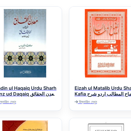
din ul Haqaiq Urdu Sharh
Eizah ul Matalib Urdu Sh
Kafia ایضاح المطالب اردو شرح
 ud Daqaiq معدن الحقائق
کافیہ
اردو شرح کنز الدق
স্তারিত দেখুন
বিস্তারিত দেখুন