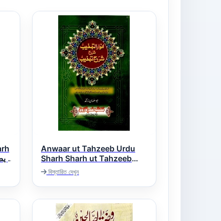
arh
Anwaar ut Tahzeeb Urdu
Sharh Sharh ut Tahzeeb
انوار التھذیب اردو شرح شرح
বিস্তারিত দেখুন
تھذیب