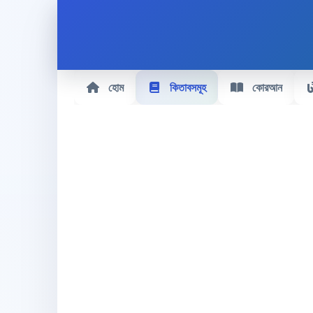
হোম
কিতাবসমূহ
কোরআন