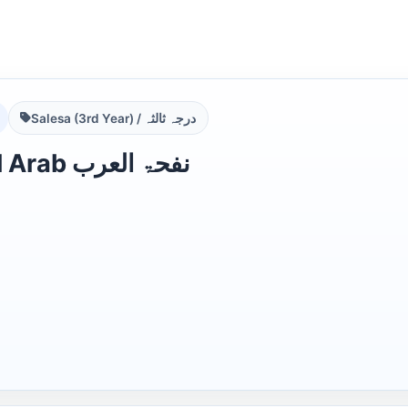
Salesa (3rd Year) / درجہ ثالثہ
Nafhat ul Arab نفحۃ العرب