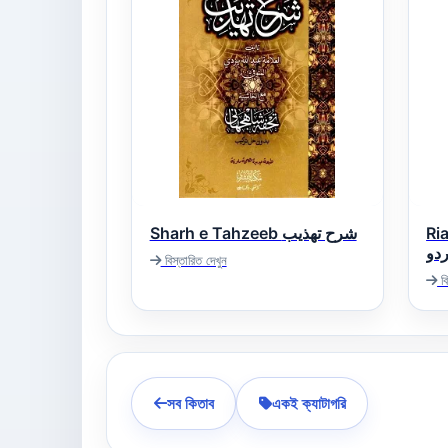
Ria
Sharh e Tahzeeb شرح تھذیب
ردو
বিস্তারিত দেখুন
বি
সব কিতাব
একই ক্যাটাগরি