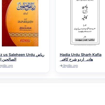
z us Saleheen Urdu ریاض
Hadia Urdu Sharh Kafia
ھادیہ اردو شرح کافیہ
الصالحین ا
স্তারিত দেখুন
বিস্তারিত দেখুন