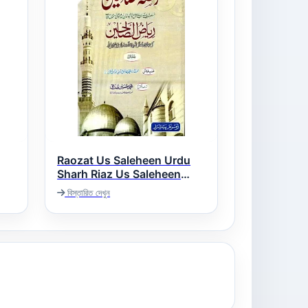
Raozat Us Saleheen Urdu
Sharh Riaz Us Saleheen
روضۃ الصالحین اردو شرح ریاض
বিস্তারিত দেখুন
الصالحین