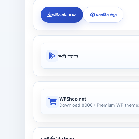
ডাউনলোড করুন
অনলাইন পড়ুন
কওমী পাঠাগার
WPShop.net
Download 8000+ Premium WP themes