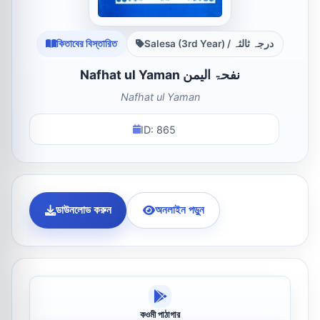
কিতাবের বিস্তারিত
Salesa (3rd Year) / درجہ ثالثہ
Nafhat ul Yaman نفحۃ الیمن
Nafhat ul Yaman
ID: 865
ডাউনলোড করুন
অনলাইন পড়ুন
কওমী পাঠাগার