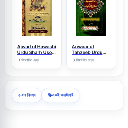
Ajwad ul Hawashi
Anwaar ut
Urdu Sharh Usool
Tahzeeb Urdu
ush Shashi اجود
Sharh Sharh ut
বিস্তারিত দেখুন
বিস্তারিত দেখুন
Tahzeeb انوار
الحواشی اردو شرح
التھذیب اردو شرح
اصول الشاشی
شرح تھذیب
সব কিতাব
একই ক্যাটাগরি