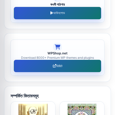
কওমী পাঠাগার
ডাউনলোড
WPShop.net
Download 8000+ Premium WP themes and plugins
ভিজিট
সম্পর্কিত কিতাবসমূহ