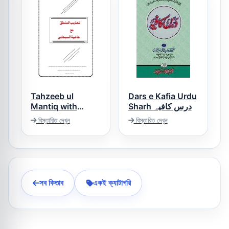
Tahzeeb ul
Dars e Kafia Urdu
Mantiq with
Sharh درس کافیہ
Hashiya Asjad
বিস্তারিত দেখুন
বিস্তারিত দেখুন
Subhani تہذیب
المنطق مع حاشیہ
سبحانی
সব কিতাব
একই ক্যাটাগরি