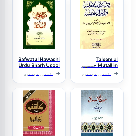
Safwatul Hawashi
Taleem ul
Mutallim تعلیم
Urdu Sharh Usool
المتعلم
ush Shashi صفوۃ
تفصیل دیکھیں
تفصیل دیکھیں
الحواشی اردو
شرح اصول
الشاشی