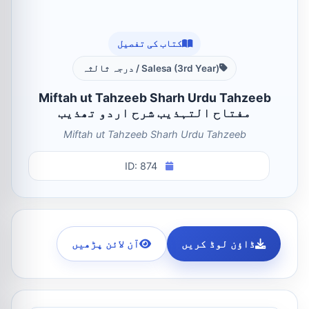
کتاب کی تفصیل
Salesa (3rd Year) / درجہ ثالثہ
Miftah ut Tahzeeb Sharh Urdu Tahzeeb
مفتاح التہذیب شرح اردو تھذیب
Miftah ut Tahzeeb Sharh Urdu Tahzeeb
ID: 874
ڈاؤن لوڈ کریں
آن لائن پڑھیں