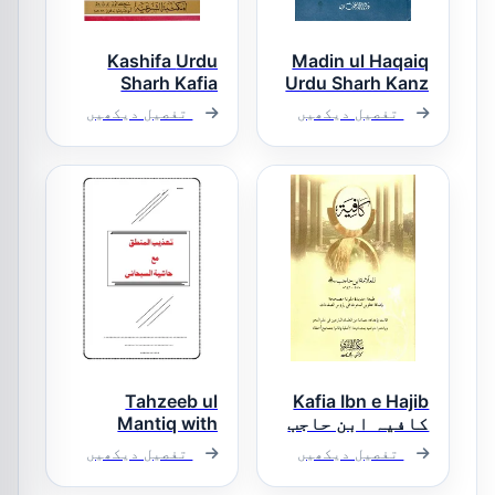
Kashifa Urdu
Madin ul Haqaiq
Sharh Kafia
Urdu Sharh Kanz
ud Daqaiq معدن
Morab کاشفہ
تفصیل دیکھیں
تفصیل دیکھیں
الحقائق اردو
اردو شرح کافیہ
شرح کنز
معرب
الدقائق
Tahzeeb ul
Kafia Ibn e Hajib
کافیہ ابن حاجب
Mantiq with
Hashiya Asjad
تفصیل دیکھیں
تفصیل دیکھیں
Subhani تہذیب
المنطق مع