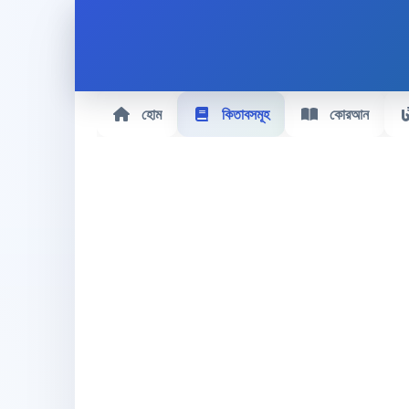
হোম
কিতাবসমূহ
কোরআন