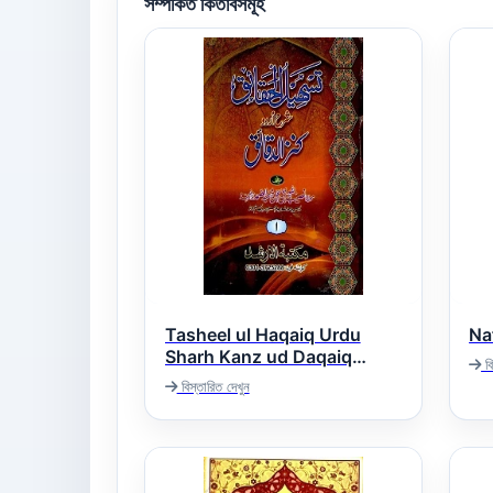
সম্পর্কিত কিতাবসমূহ
Tasheel ul Haqaiq Urdu
Sharh Kanz ud Daqaiq
বি
تسھیل الحقائق اردو شرح کنز
বিস্তারিত দেখুন
الدقائق