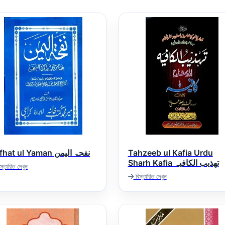
Nafhat ul Yaman نفحۃ الیمن
Tahzeeb ul Kafia Urdu
Sharh Kafia تھذیب الکافیہ
স্তারিত দেখুন
বিস্তারিত দেখুন