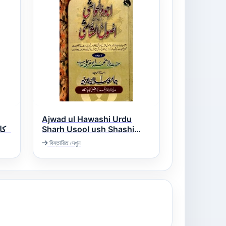
Ajwad ul Hawashi Urdu
Sharh Usool ush Shashi
اجود الحواشی اردو شرح اصول
বিস্তারিত দেখুন
الشاشی