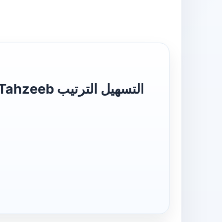
التسھیل الت