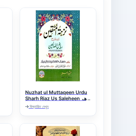
Nuzhat ul Muttaqeen Urdu
Sharh Riaz Us Saleheen نزھۃ
المتقین اردو شرح ریاض
বিস্তারিত দেখুন
الصالحین