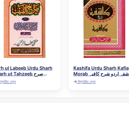
rh ul Labeeb Urdu Sharh
Kashifa Urdu Sharh Kafia
Morab کاشفہ اردو شرح کافیہ
rh ut Tahzeeb صرح
معرب
اللبیب اردو شرح شرح تھذ
স্তারিত দেখুন
বিস্তারিত দেখুন