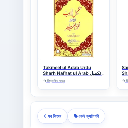
Takmeel ul Adab Urdu
Sa
Sha
Sharh Nafhat ul Arab تکمیل
یب
الادب اردو شرح نفحۃ العرب
বিস্তারিত দেখুন
বি
সব কিতাব
একই ক্যাটাগরি