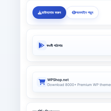
ডাউনলোড করুন
অনলাইন পড়ুন
কওমী পাঠাগার
WPShop.net
Download 8000+ Premium WP themes