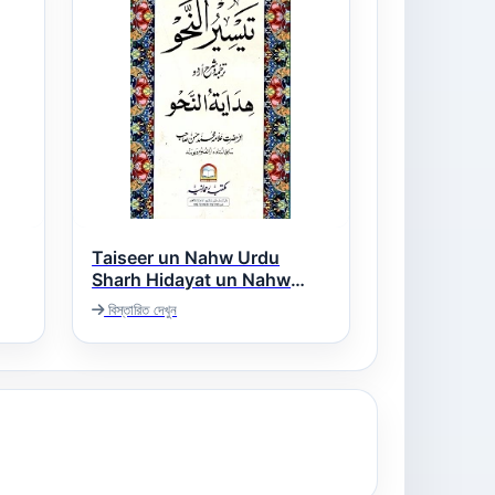
Taiseer un Nahw Urdu
Sharh Hidayat un Nahw
تیسیر النحو اردو شرح ھدایۃ النحو
বিস্তারিত দেখুন