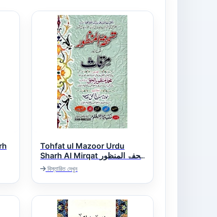
rh
Tohfat ul Mazoor Urdu
Sharh Al Mirqat تحفۃ المنظور
اردو شرح مرقات
ا
বিস্তারিত দেখুন