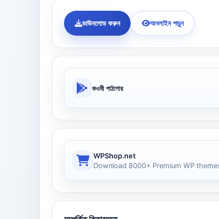
ডাউনলোড করুন
অনলাইন পড়ুন
কওমী পাঠাগার
WPShop.net
Download 8000+ Premium WP themes