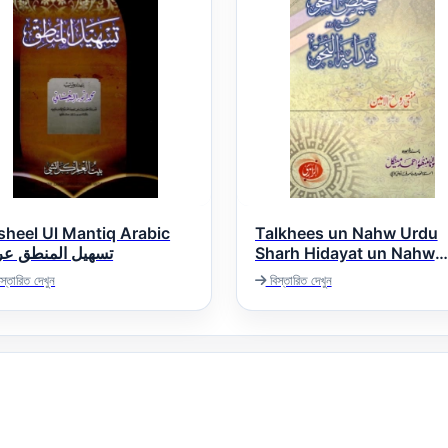
sheel Ul Mantiq Arabic
Talkhees un Nahw Urdu
تسھیل المنطق عر
Sharh Hidayat un Nahw
تلخیص النحو اردو شرح ھدایۃ
স্তারিত দেখুন
বিস্তারিত দেখুন
النحو