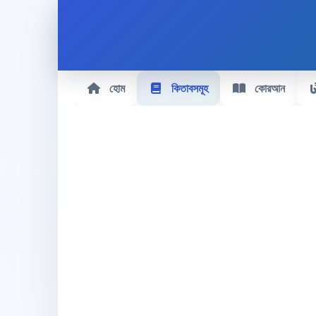
হোম
কিতাবসমূহ
কোরআন