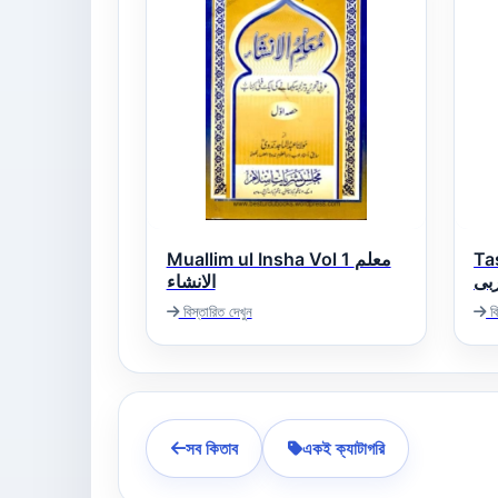
Muallim ul Insha Vol 1 معلم
Ta
بی
الانشاء
বিস্তারিত দেখুন
বি
সব কিতাব
একই ক্যাটাগরি