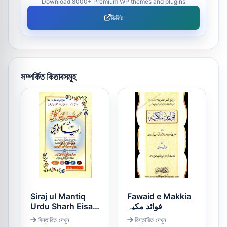
Download 8000+ Premium WP themes and plugins
ভিজিট
সম্পর্কিত কিতাবসমূহ
Siraj ul Mantiq
Fawaid e Makkia
Urdu Sharh Eisa
فوائد مکیہ
Ghoji سراج المنطق
বিস্তারিত দেখুন
বিস্তারিত দেখুন
اردو شرح ایساغوجی