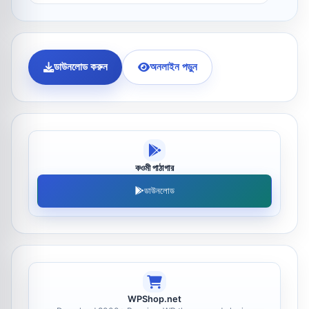
ডাউনলোড করুন
অনলাইন পড়ুন
কওমী পাঠাগার
ডাউনলোড
WPShop.net