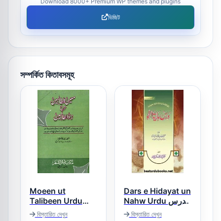
Download 8000+ Premium WP themes and plugins
ভিজিট
সম্পর্কিত কিতাবসমূহ
Moeen ut
Dars e Hidayat un
Talibeen Urdu
Nahw Urdu درس
Sharh Zadut
ہدایۃ النحو اردو
বিস্তারিত দেখুন
বিস্তারিত দেখুন
Talebeen معین