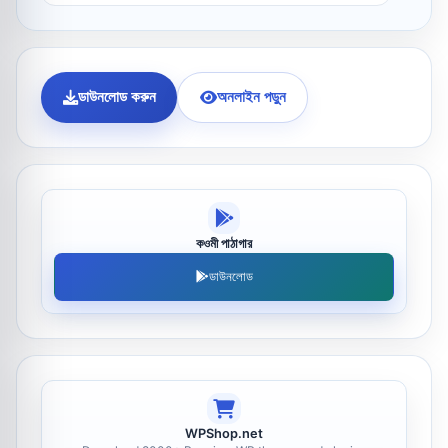
ডাউনলোড করুন
অনলাইন পড়ুন
কওমী পাঠাগার
ডাউনলোড
WPShop.net