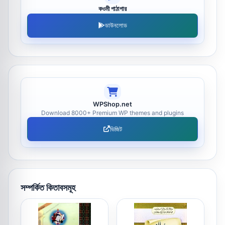
কওমী পাঠাগার
ডাউনলোড
WPShop.net
Download 8000+ Premium WP themes and plugins
ভিজিট
সম্পর্কিত কিতাবসমূহ