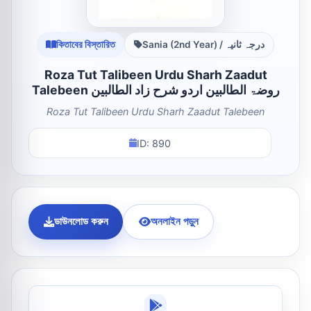
কিতাবের বিস্তারিত
Sania (2nd Year) / درجہ ثانیہ
Roza Tut Talibeen Urdu Sharh Zaadut
Talebeen روضۃ الطالبین اردو شرح زاد الطالبین
Roza Tut Talibeen Urdu Sharh Zaadut Talebeen
ID: 890
ডাউনলোড করুন
অনলাইন পড়ুন