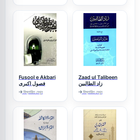
علیش ایساغوجی
پارہ 30
Fusool e Akbari
Zaad ul Talibeen
زاد الطالبین
فصول اکبری
বিস্তারিত দেখুন
বিস্তারিত দেখুন