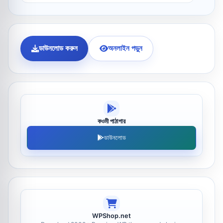
ডাউনলোড করুন
অনলাইন পড়ুন
কওমী পাঠাগার
ডাউনলোড
WPShop.net