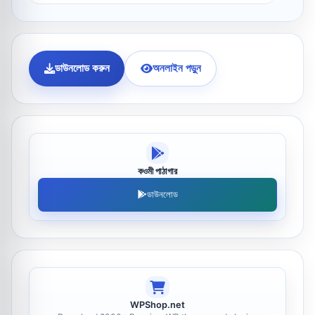
ডাউনলোড করুন
অনলাইন পড়ুন
কওমী পাঠাগার
ডাউনলোড
WPShop.net