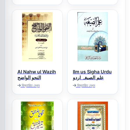
مختصر القدوری
شرح ھدایۃ النحو
Al Nahw ul Wazih
Ilm us Sigha Urdu
علم الصیغہ اردو
النحو الواضح
বিস্তারিত দেখুন
বিস্তারিত দেখুন