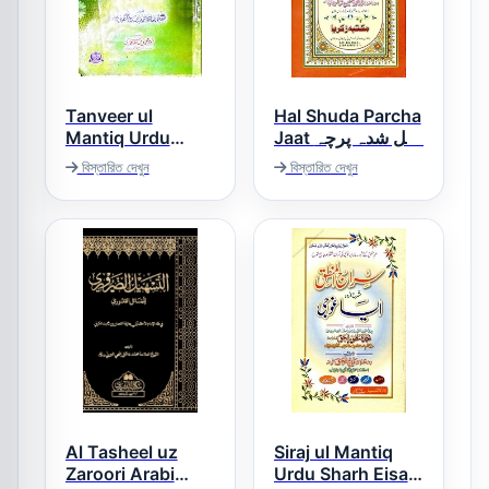
Tanveer ul
Hal Shuda Parcha
Mantiq Urdu
Jaat حل شدہ پرچہ
Sharh Taiseer Ul
جات
বিস্তারিত দেখুন
বিস্তারিত দেখুন
Mantiq تنویر
المنطق اردو شرح
تیسیر المنطق
Al Tasheel uz
Siraj ul Mantiq
Zaroori Arabi
Urdu Sharh Eisa