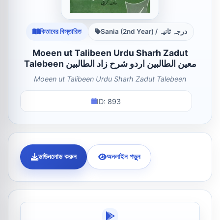
কিতাবের বিস্তারিত
Sania (2nd Year) / درجہ ثانیہ
Moeen ut Talibeen Urdu Sharh Zadut
Talebeen معین الطالبین اردو شرح زاد الطالبین
Moeen ut Talibeen Urdu Sharh Zadut Talebeen
ID: 893
ডাউনলোড করুন
অনলাইন পড়ুন