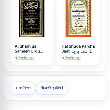
Al Sharh us
Hal Shuda Parcha
Sameeri Urdu
Jaat حل شدہ پرچہ
Sharh Mukhtasar
جات
বিস্তারিত দেখুন
বিস্তারিত দেখুন
Ul Quduri الشرح
الثمیری اردو شرح
مختصر القدوری
সব কিতাব
একই ক্যাটাগরি