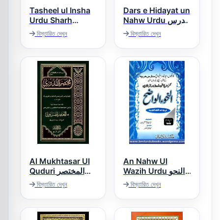
Tasheel ul Insha
Dars e Hidayat un
Urdu Sharh
Nahw Urdu درس
Muallim ul Insha
ہدایۃ النحو اردو
বিস্তারিত দেখুন
বিস্তারিত দেখুন
تسھیل الانشاء اردو
شرح معلم الانشاء
Al Mukhtasar Ul
An Nahw Ul
Wazih Urdu النحو
Quduri المختصر
الواضح اردو
القدوری
বিস্তারিত দেখুন
বিস্তারিত দেখুন