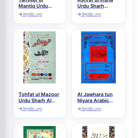
Mantiq Urdu
Urdu Sharh
Sharh Taiseer Ul
Muallim ul Insha
বিস্তারিত দেখুন
বিস্তারিত দেখুন
Mantiq تنویر
اشرف الانشاء اردو
المنطق اردو شرح
شرح معلم الانشاء
تیسیر المنطق
Tohfat ul Mazoor
Al Jawhara tun
Urdu Sharh Al
Niyara Arabic
Mirqat تحفۃ
Sharh Mukhtasar
বিস্তারিত দেখুন
বিস্তারিত দেখুন
المنظور اردو شرح
ul Quduri الجوہرۃ
مرقات
النیرۃ عربی شرح
مختصر القدوری