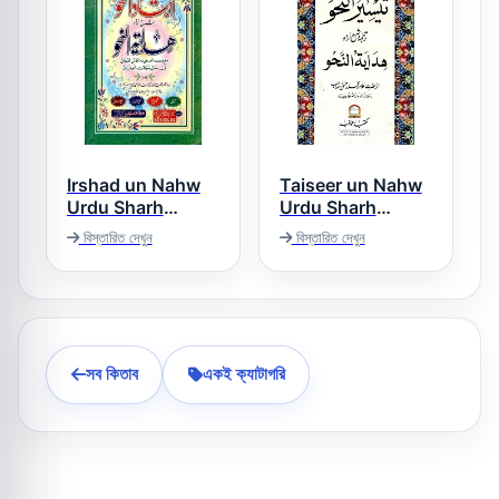
Irshad un Nahw
Taiseer un Nahw
Urdu Sharh
Urdu Sharh
Hidayat un Nahw
Hidayat un Nahw
বিস্তারিত দেখুন
বিস্তারিত দেখুন
ارشاد النحو اردو
تیسیر النحو اردو
شرح ھدایۃ النحو
شرح ھدایۃ النحو
সব কিতাব
একই ক্যাটাগরি