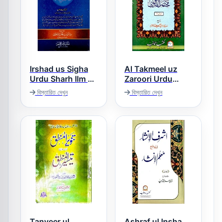
Irshad us Sigha
Al Takmeel uz
Urdu Sharh Ilm us
Zaroori Urdu
Sigha ارشاد الصیغہ
Sharh Mukhtasar
বিস্তারিত দেখুন
বিস্তারিত দেখুন
اردو شرح علم
Ul Quduri التکمیل
الصیغہ
الضروری اردو شرح
مختصر القدوری
Tanveer ul
Ashraf ul Insha