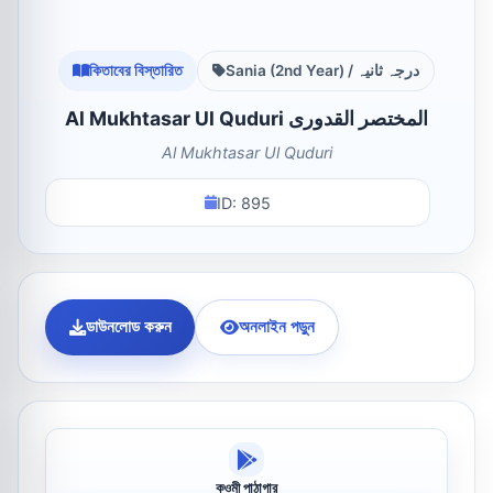
কিতাবের বিস্তারিত
Sania (2nd Year) / درجہ ثانیہ
Al Mukhtasar Ul Quduri المختصر القدوری
Al Mukhtasar Ul Quduri
ID: 895
ডাউনলোড করুন
অনলাইন পড়ুন
কওমী পাঠাগার