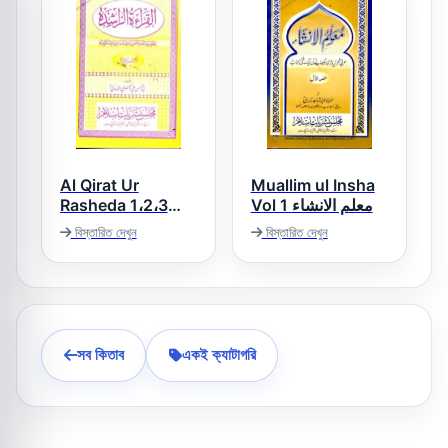
Al Qirat Ur
Muallim ul Insha
Rasheda 1،2،3
Vol 1 معلم الانشاء
القراءۃ الراشدہ
বিস্তারিত দেখুন
বিস্তারিত দেখুন
সব কিতাব
একই ক্যাটাগরি