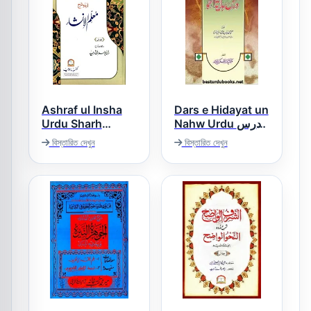
Ashraf ul Insha
Dars e Hidayat un
Urdu Sharh
Nahw Urdu درس
Muallim ul Insha
ہدایۃ النحو اردو
বিস্তারিত দেখুন
বিস্তারিত দেখুন
اشرف الانشاء اردو
شرح معلم الانشاء