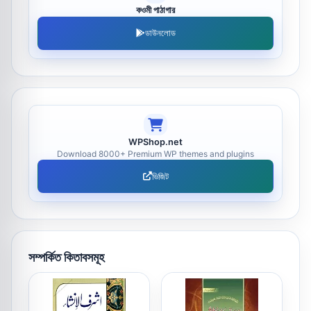
কওমী পাঠাগার
ডাউনলোড
WPShop.net
Download 8000+ Premium WP themes and plugins
ভিজিট
সম্পর্কিত কিতাবসমূহ