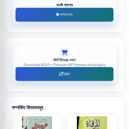
কওমী পাঠাগার
ডাউনলোড
WPShop.net
Download 8000+ Premium WP themes and plugins
ভিজিট
সম্পর্কিত কিতাবসমূহ