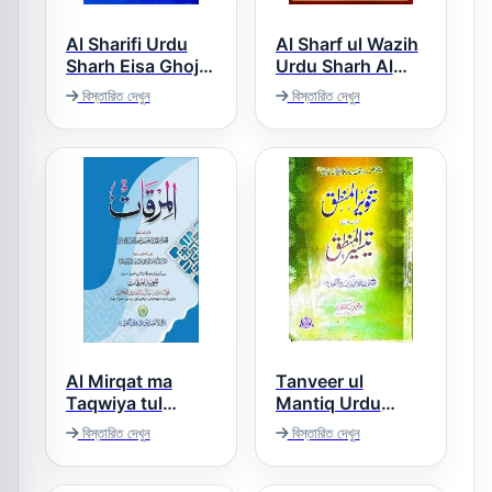
Al Sharifi Urdu
Al Sharf ul Wazih
Sharh Eisa Ghoji
Urdu Sharh Al
الشریفی اردو شرح
Nahw ul Wazih
বিস্তারিত দেখুন
বিস্তারিত দেখুন
الشرف الواضح اردو
ایساغوجی
شرح النحو الواضح
Al Mirqat ma
Tanveer ul
Taqwiya tul
Mantiq Urdu
Mirqat المرقاۃ مع
Sharh Taiseer Ul
বিস্তারিত দেখুন
বিস্তারিত দেখুন
Mantiq تنویر
تقویۃ المرقاۃ
المنطق اردو شرح
تیسیر المنطق