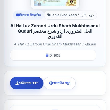
কিতাবের বিস্তারিত
Sania (2nd Year) / درجہ ثانیہ
Al Hall uz Zaroori Urdu Sharh Mukhtasar ul
Quduri الحل الضروری اردو شرح مختصر
القدوری
Al Hall uz Zaroori Urdu Sharh Mukhtasar ul Quduri
ID: 905
ডাউনলোড করুন
অনলাইন পড়ুন